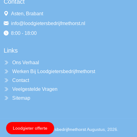
Contact
Asten, Brabant
info@loodgietersbedrijfmethorst.nl
8:00 - 18:00
Links
Ons Verhaal
Werken Bij Loodgietersbedrijfmethorst
Contact
Veelgestelde Vragen
Sitemap
Loodgieter offerte
Copyright ©
Loodgietersbedrijfmethorst
Augustus, 2026.