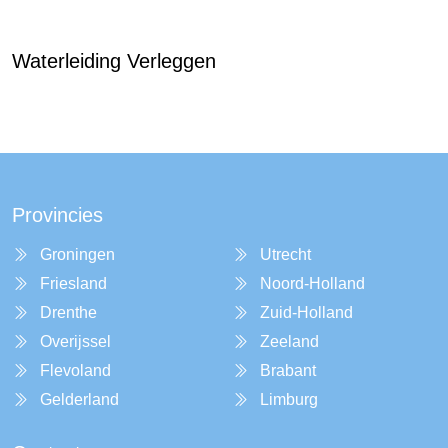
Waterleiding Verleggen
Provincies
Groningen
Utrecht
Friesland
Noord-Holland
Drenthe
Zuid-Holland
Overijssel
Zeeland
Flevoland
Brabant
Gelderland
Limburg