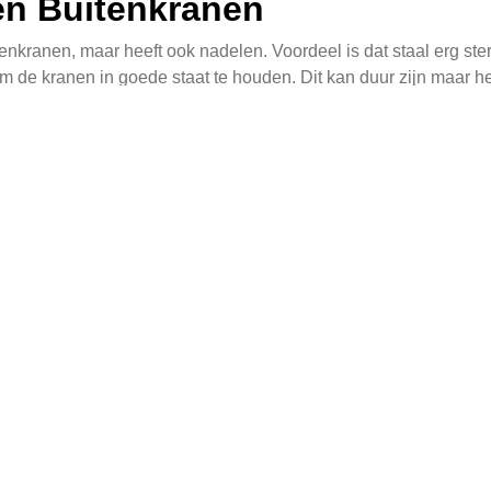
en Buitenkranen
enkranen, maar heeft ook nadelen. Voordeel is dat staal erg ste
 de kranen in goede staat te houden. Dit kan duur zijn maar he
tstof Buitenkranen
oestvrij alternatief. Zij zijn gemakkelijk in te installeren en 
aal en kan beschadigd raken door uiterst extreme temperaturen 
g
 een goede planning en technische vaardigheden. Belangrijke fac
ranen moeten op strategische punten worden geplaatst om een eff
ke toegang tot buitenkranen. Zij moeten op plaatsen worden gepl
eventuele problemen snel kunnen worden opgelost, waardoor uitv