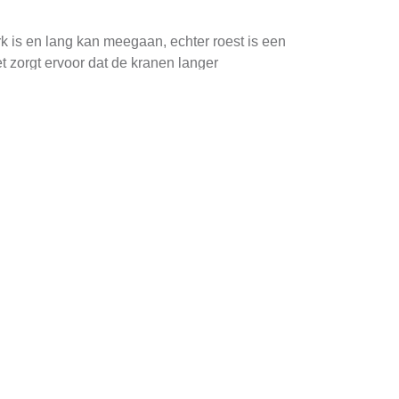
rk is en lang kan meegaan, echter roest is een
t zorgt ervoor dat de kranen langer
vereisen minder onderhoud dan stalen kranen. De
of mechanische schokken.
toren bij het bepalen van de locatie zijn de
ectieve waterverdeling te waarborgen.
aatst die makkelijk toegankelijk zijn voor
altijden worden verminderd.