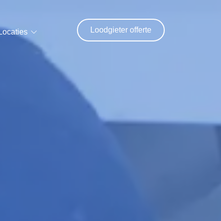
Loodgieter offerte
Locaties