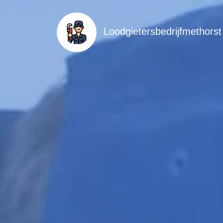
Loodgietersbedrijfmethorst