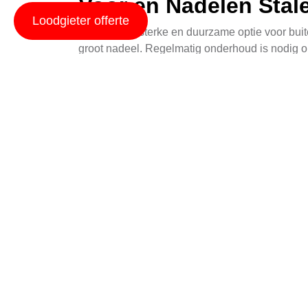
Voor en Nadelen Stal
Loodgieter offerte
Staal is een sterke en duurzame optie voor buit
groot nadeel. Regelmatig onderhoud is nodig om
functioneren.
Voor en Nadelen Kuns
Kunststof buitenkranen, zoals PVC, bieden een r
nadeel is dat kunststof minder sterk is dan st
Buitenkraan Plaatsin
De plaatsing van buitenkranen in Asten vereist
toegankelijkheid, veiligheid en efficiëntie. K
Toegankelijkheid
Toegankelijkheid is cruciaal voor de gemakkelij
onderhoud en reparatie. Dit zorgt ervoor dat 