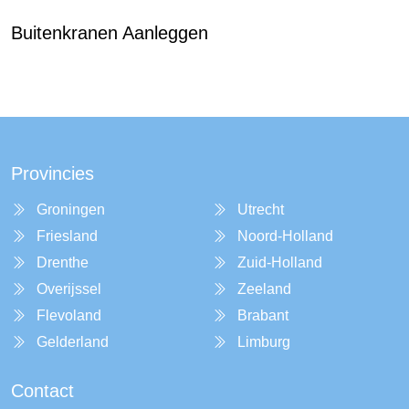
Buitenkranen Aanleggen
Provincies
Groningen
Utrecht
Friesland
Noord-Holland
Drenthe
Zuid-Holland
Overijssel
Zeeland
Flevoland
Brabant
Gelderland
Limburg
Contact