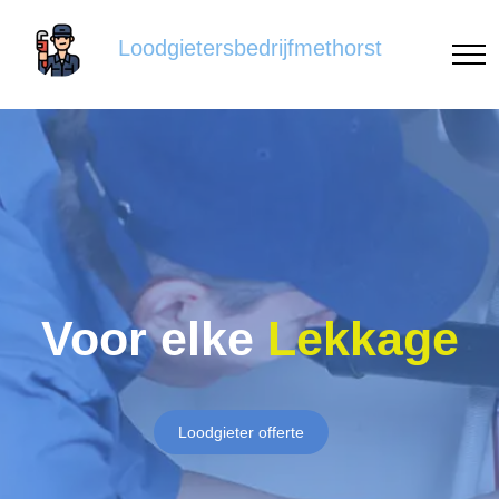
Loodgietersbedrijfmethorst
Voor elke
Lekkage
Loodgieter offerte